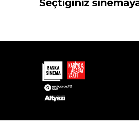
Seçtiğiniz sinemay