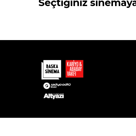
Seçtiğiniz sinemay