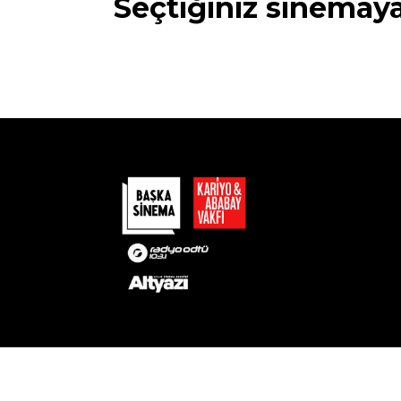
Seçtiğiniz sinemay