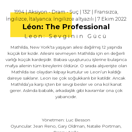
1994 | Aksiyon - Dram - Suç | 132' | Fransızca,
İngilizce, İtalyanca; İngilizce altyazılı | 7 Ekim 2022
Léon: The Professional
Leon: Sevginin Gücü
Mathilda, New York’ta yaşayan ailesi dağılmış 12 yaşında
küçük bir kızdır. Ailesini sevmeyen Mathilda için en değerli
varlığı küçük kardeşidir. Babası uyuşturucu işlerine bulaşınca
mafya ailenin tüm bireylerini öldürür. O sırada alışverişte olan
Mathilda ise olaydan kılpayı kurtulur ve Leon’un kaldığı
daireye saklanır. Leon ise çok soğukkanlı bir katildir. Ancak
Mathilda’ya karşı içten bir sevgi besler ve ona kol kanat
gerer. Aslında babalık, arkadaşlık gibi kavramlar ona çok
yabancıdır.
Yönetmen: Luc Besson
Oyuncular: Jean Reno, Gary Oldman, Natalie Portman,