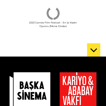
2023 Cannes Film Festivali - En İyi Kadın
Oyuncu (Merve Dizdar)