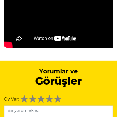
Yorumlar ve
Görüşler
Oy Ver: