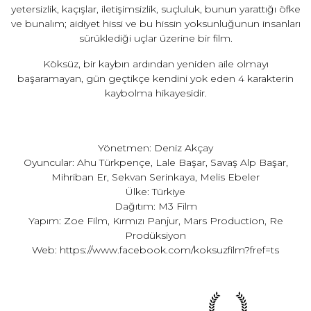
yetersizlik, kaçışlar, iletişimsizlik, suçluluk, bunun yarattığı öfke
ve bunalım; aidiyet hissi ve bu hissin yoksunluğunun insanları
sürüklediği uçlar üzerine bir film.
Köksüz, bir kaybın ardından yeniden aile olmayı
başaramayan, gün geçtikçe kendini yok eden 4 karakterin
kaybolma hikayesidir.
Yönetmen: Deniz Akçay
Oyuncular: Ahu Türkpençe, Lale Başar, Savaş Alp Başar,
Mihriban Er, Sekvan Serinkaya, Melis Ebeler
Ülke: Türkiye
Dağıtım: M3 Film
Yapım: Zoe Film, Kırmızı Panjur, Mars Production, Re
Prodüksiyon
Web:
https://www.facebook.com/koksuzfilm?fref=ts