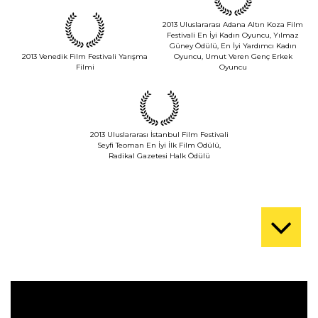
2013 Uluslararası Adana Altın Koza Film
Festivali En İyi Kadın Oyuncu, Yılmaz
Güney Ödülü, En İyi Yardımcı Kadın
2013 Venedik Film Festivali Yarışma
Oyuncu, Umut Veren Genç Erkek
Filmi
Oyuncu
2013 Uluslararası İstanbul Film Festivali
Seyfi Teoman En İyi İlk Film Ödülü,
Radikal Gazetesi Halk Ödülü