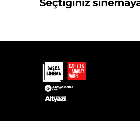
Seçtiğiniz sinemay