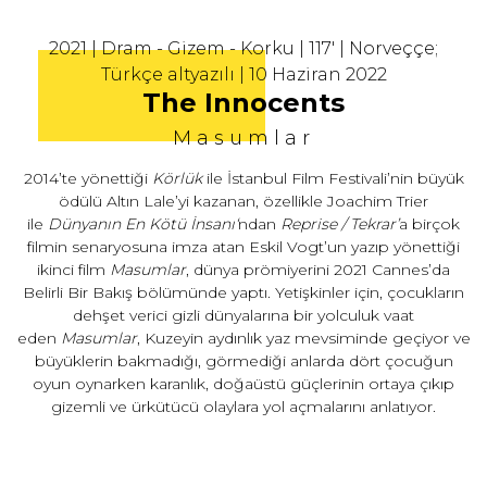
2021 | Dram - Gizem - Korku | 117' | Norveççe;
Türkçe altyazılı | 10 Haziran 2022
The Innocents
Masumlar
2014’te yönettiği
Körlük
ile İstanbul Film Festivali’nin büyük
ödülü Altın Lale’yi kazanan, özellikle Joachim Trier
ile
Dünyanın En Kötü İnsanı
‘
ndan
Reprise / Tekrar’
a birçok
filmin senaryosuna imza atan Eskil Vogt’un yazıp yönettiği
ikinci film
Masumlar
, dünya prömiyerini 2021 Cannes’da
Belirli Bir Bakış bölümünde yaptı. Yetişkinler için, çocukların
dehşet verici gizli dünyalarına bir yolculuk vaat
eden
Masumlar
, Kuzeyin aydınlık yaz mevsiminde geçiyor ve
büyüklerin bakmadığı, görmediği anlarda dört çocuğun
oyun oynarken karanlık, doğaüstü güçlerinin ortaya çıkıp
gizemli ve ürkütücü olaylara yol açmalarını anlatıyor.