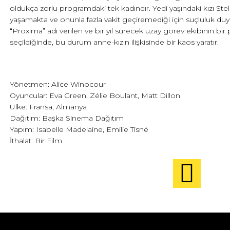
oldukça zorlu programdaki tek kadındır. Yedi yaşındaki kızı Stella
yaşamakta ve onunla fazla vakit geçiremediği için suçluluk duy
“Proxima” adı verilen ve bir yıl sürecek uzay görev ekibinin bir 
seçildiğinde, bu durum anne-kızın ilişkisinde bir kaos yaratır.
Yönetmen: Alice Winocour
Oyuncular: Eva Green, Zélie Boulant, Matt Dillon
Ülke: Fransa, Almanya
Dağıtım: Başka Sinema Dağıtım
Yapım: Isabelle Madelaine, Emilie Tisné
İthalat: Bir Film