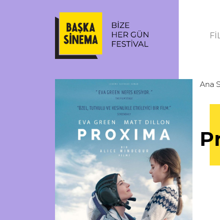
Fİ
Ana 
P