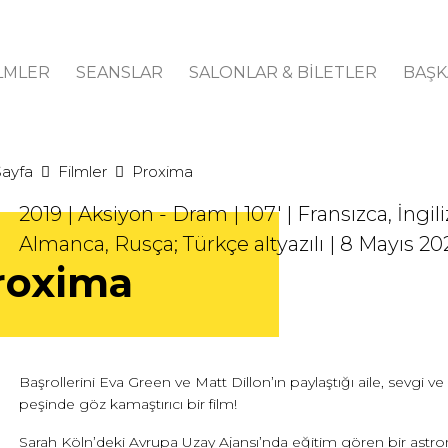
LMLER
SEANSLAR
SALONLAR & BİLETLER
BAŞK
Sayfa
Filmler
Proxima
2019 | Aksiyon - Dram | 107' | Fransızca, İngili
Almanca, Rusça; Türkçe altyazılı | 8 Mayıs 20
roxima
Başrollerini Eva Green ve Matt Dillon’ın paylaştığı aile, sevgi
peşinde göz kamaştırıcı bir film!
Sarah Köln’deki Avrupa Uzay Ajansı’nda eğitim gören bir astro