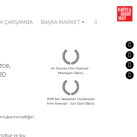
A ÇARŞAMBA
BAŞKA MARKET
zce,
44. Toronto Film Festivali -
20
Mansiyon Ödülü
2019 San Sebastián Uluslararası
Film Festivali - Jüri Özel Ödülü
 ve mükemmelliğin
nottur ve bu