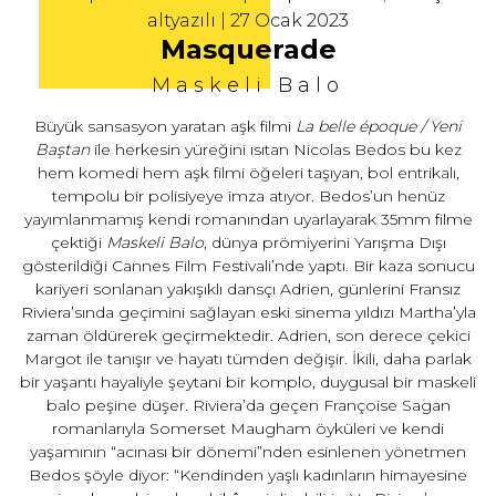
altyazılı | 27 Ocak 2023
Masquerade
Maskeli Balo
Büyük sansasyon yaratan aşk filmi
La belle époque / Yeni
Baştan
ile herkesin yüreğini ısıtan Nicolas Bedos bu kez
hem komedi hem aşk filmi öğeleri taşıyan, bol entrikalı,
tempolu bir polisiyeye imza atıyor. Bedos’un henüz
yayımlanmamış kendi romanından uyarlayarak 35mm filme
çektiği
Maskeli Balo
, dünya prömiyerini Yarışma Dışı
gösterildiği Cannes Film Festivali’nde yaptı. Bir kaza sonucu
kariyeri sonlanan yakışıklı dansçı Adrien, günlerini Fransız
Riviera’sında geçimini sağlayan eski sinema yıldızı Martha’yla
zaman öldürerek geçirmektedir. Adrien, son derece çekici
Margot ile tanışır ve hayatı tümden değişir. İkili, daha parlak
bir yaşantı hayaliyle şeytani bir komplo, duygusal bir maskeli
balo peşine düşer. Riviera’da geçen Françoise Sagan
romanlarıyla Somerset Maugham öyküleri ve kendi
yaşamının “acınası bir dönemi”nden esinlenen yönetmen
Bedos şöyle diyor: “Kendinden yaşlı kadınların himayesine