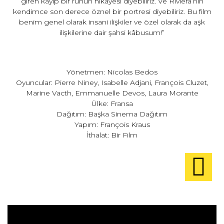
giren kayıp bir ruhun hikâyesi diyebiliriz. Ve Riviera’nın
kendimce son derece öznel bir portresi diyebiliriz. Bu film
benim genel olarak insani ilişkiler ve özel olarak da aşk
ilişkilerine dair şahsi kâbusum!”
Yönetmen: Nicolas Bedos
Oyuncular: Pierre Niney, Isabelle Adjani, François Cluzet,
Marine Vacth, Emmanuelle Devos, Laura Morante
Ülke: Fransa
Dağıtım: Başka Sinema Dağıtım
Yapım: François Kraus
İthalat: Bir Film