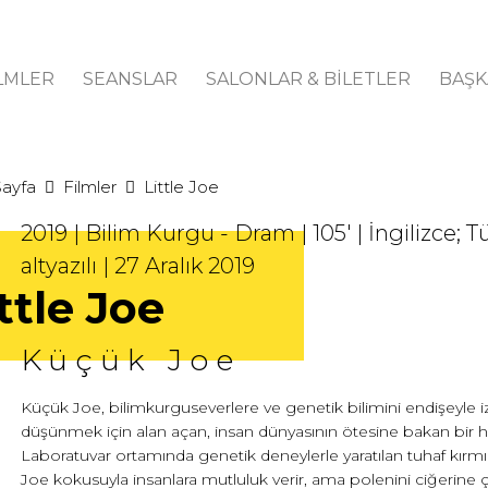
LMLER
SEANSLAR
SALONLAR & BİLETLER
BAŞK
Sayfa
Filmler
Little Joe
2019 | Bilim Kurgu - Dram | 105' | İngilizce; 
altyazılı | 27 Aralık 2019
ttle Joe
Küçük Joe
Küçük Joe, bilimkurguseverlere ve genetik bilimini endişeyle i
düşünmek için alan açan, insan dünyasının ötesine bakan bir h
Laboratuvar ortamında genetik deneylerle yaratılan tuhaf kırmı
Joe kokusuyla insanlara mutluluk verir, ama polenini ciğerine 