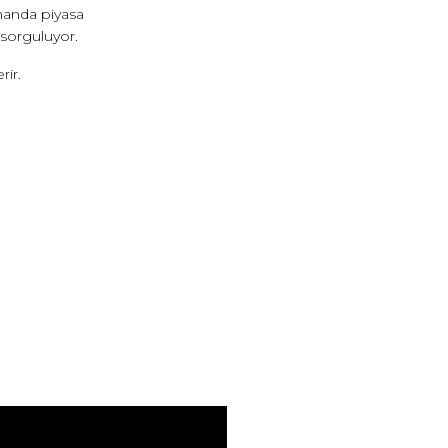
amanda piyasa
 sorguluyor.
rir.