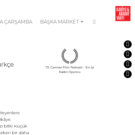
A ÇARŞAMBA
BAŞKA MARKET
Türkçe
72. Cannes Film Festivali - En İyi
Kadın Oyuncu
zleyenlere
ikâye.
zı bitki Küçük
çeken bir daha