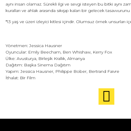
aynı insan olamaz. Sürekli ilgi ve sevgi isteyen bu bitki aynı z
kuralları ve ahlak arasında sıkışıp kalan bir gelecek tasavvurunu
*13 yaş ve üzeri izleyici kitlesi içindir. Olumsuz örnek unsurları içe
Yönetmen: Jessica Hausner
Oyuncular: Emily Beecham, Ben Whishaw, Kerry Fox
Ülke: Avusturya, Birleşik Krallık, Almanya
Dağıtım: Başka Sinema Dağıtım
Yapım: Jessica Hausner, Philippe Bober, Bertrand Faivre
İthalat: Bir Film