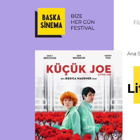
Fİ
Ana 
Li