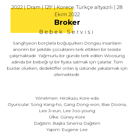
2022 | Dram | 129' | Korece; Türkçe altyazılı | 28
Ekim 2022
Broker
Bebek Servisi
Sanghyeon borçlarla boğuşurken Dongsu insanların
anonim bir şekilde çocuklarını terk ettikleri bir tesiste
çalışmaktadır. Yağmurlu bir günde terk edilen Woosung
adında bir bebeği iyi bir fiyata satmak için çalarlar. Tüm
bunlar olurken, dedektifler onları iş üstünde yakalamak için
izlemektedir.
Yönetmen: Hirokazu Kore-eda
Oyuncular: Song Kang-ho, Gang Dong-won, Bae Doona,
Lee Ji-eun, Lee Joo-young
Ülke: Güney Kore
Dağıtım: Başka Sinema Dağıtım
Yapım: Eugene Lee