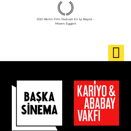
2021 Berlin Film Festivali En İyi Başrol -
Maren Eggert