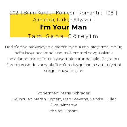
2021 | Bilim Kurgu - Komedi - Romantik | 108' |
Almanca; Türkçe Altyazılı |
I'm Your Man
Tam Sana Göreyim
Berlin’de yalnız yaşayan akademisyen Alma, araştırma için üç
hafta boyunca kendisine mükemmel sevgili olarak
tasarlanan robot Tom’la yaşamak zorunda kalır. Başta bu
fikre dirense de zamanla Tom’un duygularının samimiyetini
sorgulamaya başlar.
Yönetmen: Maria Schrader
Oyuncular: Maren Eggert, Dan Stevens, Sandra Hüller
Ülke: Almanya
İthalat: Filmartı